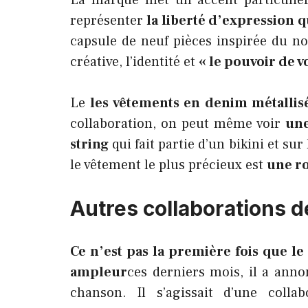
La marque met un accent particulier 
représenter
la liberté d’expression q
capsule de neuf pièces inspirée du no
créative, l’identité et
« le pouvoir de v
Le
les vêtements en denim métallis
collaboration, on peut même voir
une
string
qui fait partie d’un bikini et su
le vêtement le plus précieux est
une r
Autres collaborations d
Ce n’est pas la première fois que l
ampleur
ces derniers mois, il a ann
chanson. Il s’agissait d’une coll