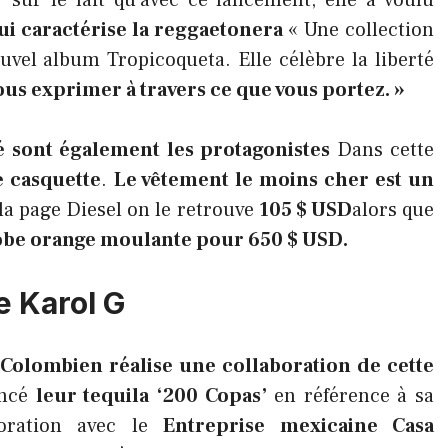
sur le fait qu’avec ce lancement, elle a voulu
ui caractérise la reggaetonera
« Une collection
uvel album Tropicoqueta. Elle célèbre la liberté
ous exprimer à travers ce que vous portez. »
é sont également les protagonistes
Dans cette
 casquette
.
Le vêtement le moins cher est un
r la page Diesel on le retrouve
105 $ USD
alors que
obe orange moulante pour 650 $ USD.
e Karol G
e Colombien réalise une collaboration de cette
oncé
leur tequila ‘200 Copas’
en référence à sa
aboration avec le
Entreprise mexicaine Casa