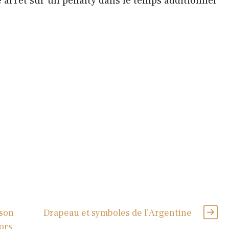
arrêt sur un penalty dans le temps additionnel
ison
Drapeau et symboles de l’Argentine
ors