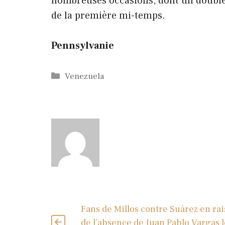
nombreuses occasions, dont un double 
de la première mi-temps.
Pennsylvanie
Catégories
Venezuela
Fans de Millos contre Suárez en ra
de l’absence de Juan Pablo Vargas l