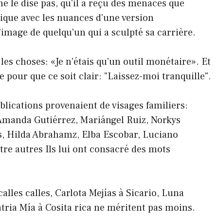
 ne le dise pas, qu'il a reçu des menaces que
lique avec les nuances d'une version
mage de quelqu'un qui a sculpté sa carrière.
r les choses: «Je n'étais qu'un outil monétaire». Et
e pour que ce soit clair: "Laissez-moi tranquille".
ications provenaient de visages familiers:
Amanda Gutiérrez, Mariángel Ruiz, Norkys
es, Hilda Abrahamz, Elba Escobar, Luciano
re autres Ils lui ont consacré des mots
alles calles, Carlota Mejías à Sicario, Luna
tria Mía à Cosita rica ne méritent pas moins.