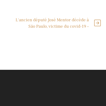
L'ancien député José Mentor décède à
São Paulo, victime du covid-19 –