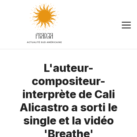
Aller
au
contenu
L'auteur-
compositeur-
interprète de Cali
Alicastro a sorti le
single et la vidéo
'Breathe'