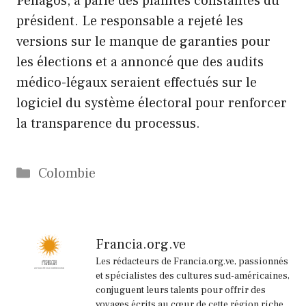
Penagos, a parlé des plaintes constantes du
président. Le responsable a rejeté les
versions sur le manque de garanties pour
les élections et a annoncé que des audits
médico-légaux seraient effectués sur le
logiciel du système électoral pour renforcer
la transparence du processus.
Catégories
Colombie
Francia.org.ve
Les rédacteurs de Francia.org.ve, passionnés
et spécialistes des cultures sud-américaines,
conjuguent leurs talents pour offrir des
voyages écrits au cœur de cette région riche