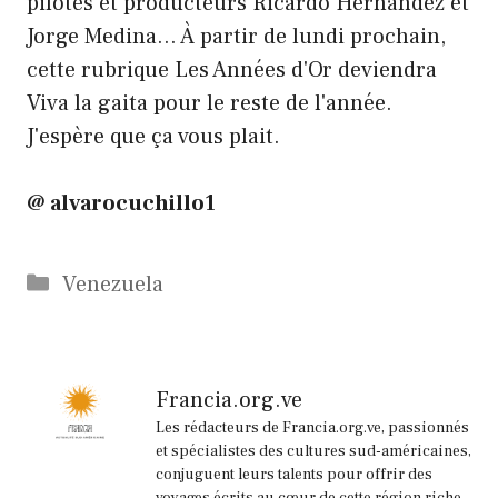
pilotes et producteurs Ricardo Hernández et
Jorge Medina… À partir de lundi prochain,
cette rubrique Les Années d'Or deviendra
Viva la gaita pour le reste de l'année.
J'espère que ça vous plait.
@ alvarocuchillo1
Catégories
Venezuela
Francia.org.ve
Les rédacteurs de Francia.org.ve, passionnés
et spécialistes des cultures sud-américaines,
conjuguent leurs talents pour offrir des
voyages écrits au cœur de cette région riche