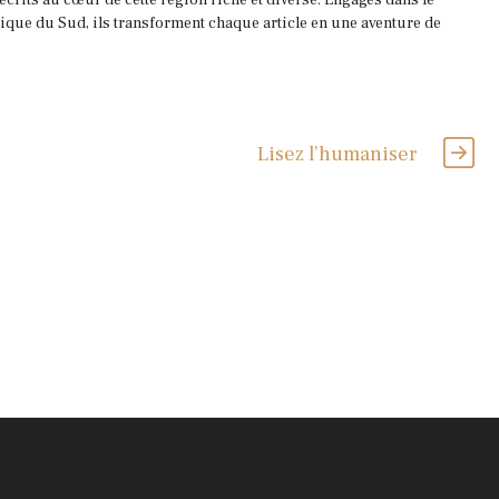
 écrits au cœur de cette région riche et diverse. Engagés dans le
que du Sud, ils transforment chaque article en une aventure de
Lisez l’humaniser