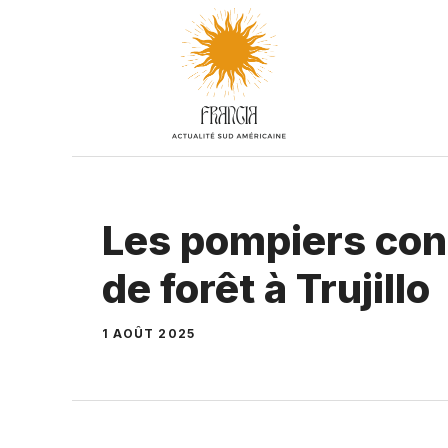
Aller
au
contenu
Les pompiers cont
de forêt à Trujillo
1 AOÛT 2025