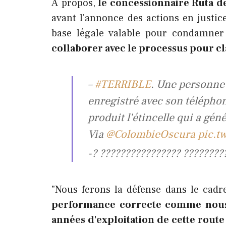
A propos,
le concessionnaire Ruta del
avant l'annonce des actions en justice
base légale valable pour condamner 
collaborer avec le processus pour clar
–
#TERRIBLE
. Une personne q
enregistré avec son télépho
produit l'étincelle qui a gén
Via
@ColombieOscura
pic.t
-? ???????????????? ???????
"Nous ferons la défense dans le cadre
performance correcte comme nous l
années d'exploitation de cette rout