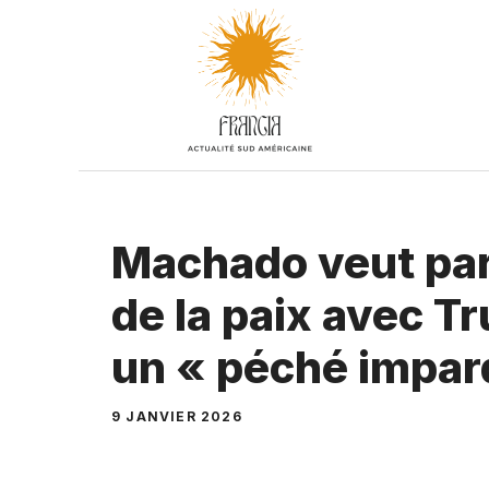
Aller
au
contenu
Machado veut par
de la paix avec Tr
un « péché impar
9 JANVIER 2026