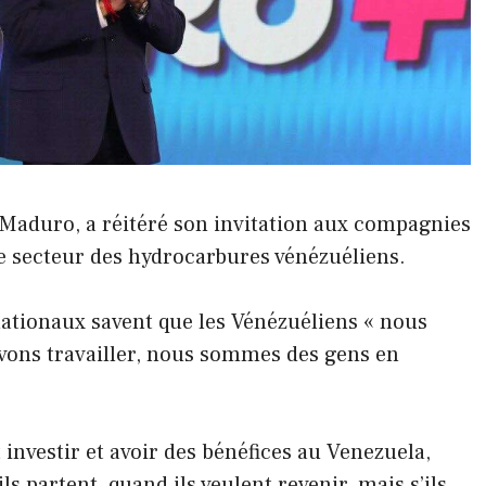
 Maduro, a réitéré son invitation aux compagnies
le secteur des hydrocarbures vénézuéliens.
rnationaux savent que les Vénézuéliens « nous
vons travailler, nous sommes des gens en
 investir et avoir des bénéfices au Venezuela,
 partent, quand ils veulent revenir, mais s’ils