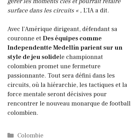
gérer les moments clés et pourrait refaire
surface dans les circuits « ,
L’IA a dit.
Avec l’Amérique dirigeant, défendant sa
couronne et
Des équipes comme
Independentte Medellín parient sur un
style de jeu solide
le championnat
colombien promet une fermeture
passionnante. Tout sera défini dans les
circuits, où la hiérarchie, les tactiques et la
force mentale seront décisives pour
rencontrer le nouveau monarque de football
colombien.
Catégories
Colombie