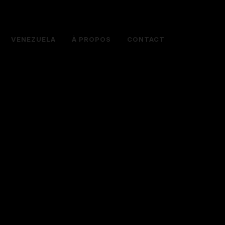
VENEZUELA
À PROPOS
CONTACT