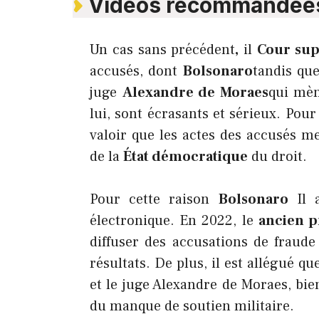
Vidéos recommandée
Un cas sans précédent
,
il
Cour su
accusés, dont
Bolsonaro
tandis que
juge
Alexandre de Moraes
qui mène
lui, sont écrasants et sérieux. Pour
valoir que les actes des accusés m
de la
État démocratique
du droit.
Pour cette raison
Bolsonaro
Il a
électronique. En 2022, le
ancien p
diffuser des accusations de fraude
résultats. De plus, il est allégué q
et le juge Alexandre de Moraes, bie
du manque de soutien militaire.