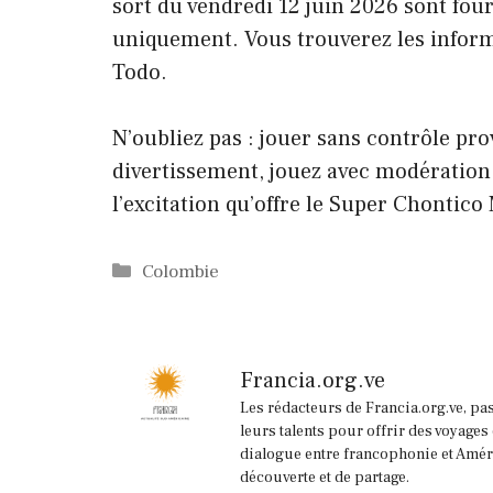
sort du vendredi 12 juin 2026 sont four
uniquement. Vous trouverez les informat
Todo.
N’oubliez pas : jouer sans contrôle pr
divertissement, jouez avec modération.
l’excitation qu’offre le Super Chontic
Catégories
Colombie
Francia.org.ve
Les rédacteurs de Francia.org.ve, pa
leurs talents pour offrir des voyages
dialogue entre francophonie et Améri
découverte et de partage.