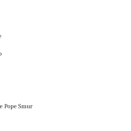
e
o
de Pope Smur