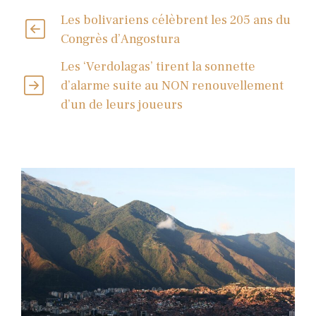
Les bolivariens célèbrent les 205 ans du
Congrès d’Angostura
Les ‘Verdolagas’ tirent la sonnette
d’alarme suite au NON renouvellement
d’un de leurs joueurs