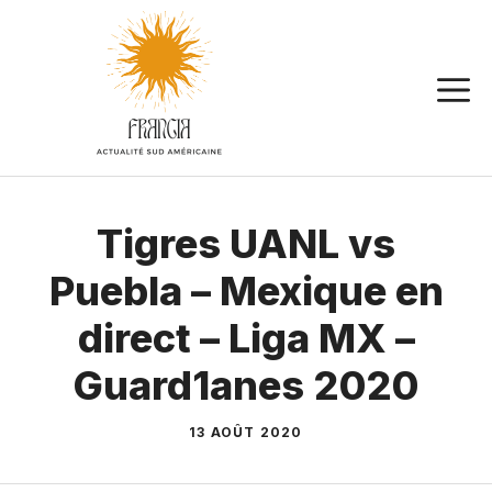
Aller
au
contenu
Tigres UANL vs
Puebla – Mexique en
direct – Liga MX –
Guard1anes 2020
13 AOÛT 2020