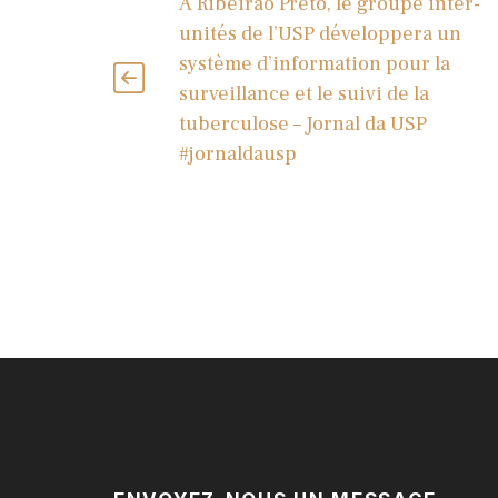
À Ribeirão Preto, le groupe inter-
unités de l’USP développera un
système d’information pour la
surveillance et le suivi de la
tuberculose – Jornal da USP
#jornaldausp