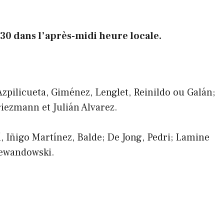
30 dans l’après-midi heure locale.
Azpilicueta, Giménez, Lenglet, Reinildo ou Galán;
riezmann et Julián Alvarez.
, Iñigo Martínez, Balde; De Jong, Pedri; Lamine
Lewandowski.