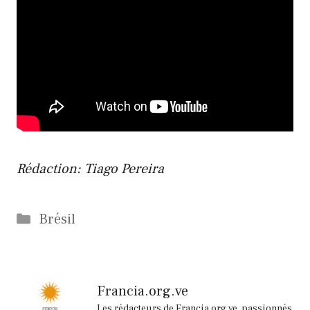
Rédaction: Tiago Pereira
Catégories
Brésil
Francia.org.ve
Les rédacteurs de Francia.org.ve, passionnés