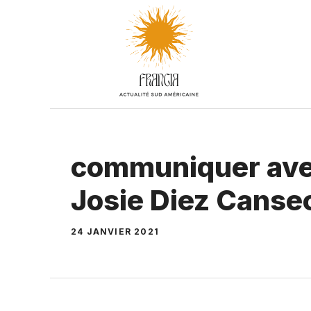
Aller
au
contenu
communiquer avec
Josie Diez Canse
24 JANVIER 2021