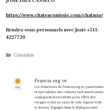
JOSIE DIEZ CANSECO
https://www.chateaconjosie.com/chatapp/
Rendez-vous personnels avec Josie +511-
4227720
Catégories
Colombie
Francia.org.ve
Les rédacteurs de Francia.org.ve, passionnés
et spécialistes des cultures sud-américaines,
conjuguent leurs talents pour offrir des
voyages écrits au cœur de cette région riche
et diverse. Engagés dans le dialogue entre