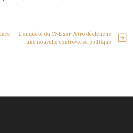
 face
L'enquête du CNE sur Petro déclenche
une nouvelle controverse politique