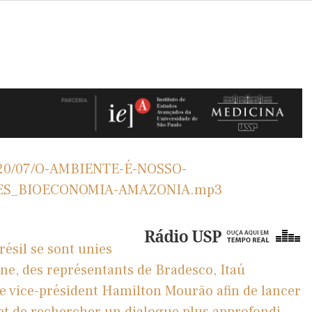
/2020/07/O-AMBIENTE-É-NOSSO-
ES_BIOECONOMIA-AMAZONIA.mp3
ésil se sont unies
ne, des représentants de Bradesco, Itaú
e vice-président Hamilton Mourão afin de lancer
et de rechercher un dialogue plus approfondi