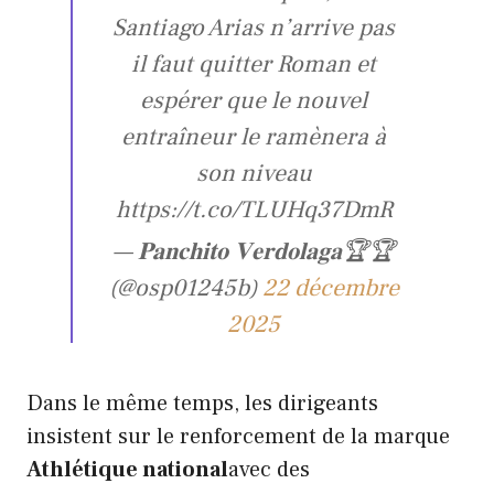
Santiago Arias n’arrive pas
il faut quitter Roman et
espérer que le nouvel
entraîneur le ramènera à
son niveau
https://t.co/TLUHq37DmR
— 𝐏𝐚𝐧𝐜𝐡𝐢𝐭𝐨 𝐕𝐞𝐫𝐝𝐨𝐥𝐚𝐠𝐚🏆🏆
(@osp01245b)
22 décembre
2025
Dans le même temps, les dirigeants
insistent sur le renforcement de la marque
Athlétique national
avec des