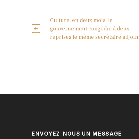
Culture: en deux mois, le
gouvernement congédie à deux
reprises le même secrétaire adjoin
ENVOYEZ-NOUS UN MESSAGE