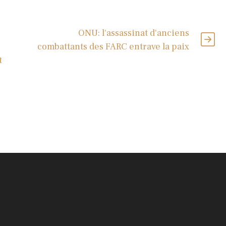
ONU: l'assassinat d'anciens
combattants des FARC entrave la paix
t