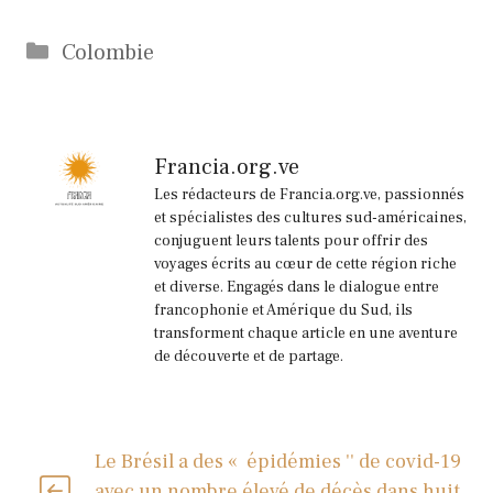
Catégories
Colombie
Francia.org.ve
Les rédacteurs de Francia.org.ve, passionnés
et spécialistes des cultures sud-américaines,
conjuguent leurs talents pour offrir des
voyages écrits au cœur de cette région riche
et diverse. Engagés dans le dialogue entre
francophonie et Amérique du Sud, ils
transforment chaque article en une aventure
de découverte et de partage.
Le Brésil a des « épidémies '' de covid-19
avec un nombre élevé de décès dans huit