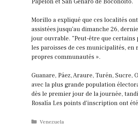
Papelón et San Genaro de Boconoíto.
Morillo a expliqué que ces localités ont
assistées jusqu'au dimanche 26, dernie
jour ouvrable. "Peut-être que certains 
les paroisses de ces municipalités, e
propres communautés ».
Guanare, Páez, Araure, Turén, Sucre, O
avec la plus grande population élector
dès le premier jour de la journée, tand
Rosalía Les points d'inscription ont été
Catégories
Venezuela