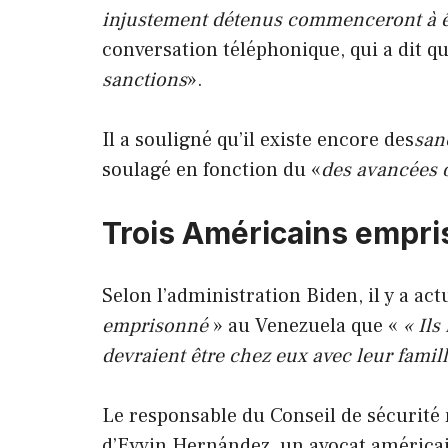
injustement détenus commenceront à êt
conversation téléphonique, qui a dit que
sanctions
».
Il a souligné qu’il existe encore des
san
soulagé en fonction du «
des avancées 
Trois Américains empr
Selon l’administration Biden, il y a ac
emprisonné
» au Venezuela que «
« Il
devraient être chez eux avec leur famill
Le responsable du Conseil de sécurité 
d’Eyvin Hernández, un avocat américai