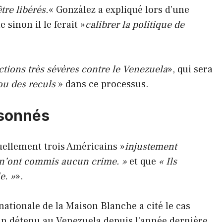
re libérés.
« González a expliqué lors d’une
 sinon il le ferait »
calibrer la politique de
ctions très sévères contre le Venezuela
», qui sera
ou des reculs
» dans ce processus.
isonnés
tuellement trois Américains »
injustement
s n’ont commis aucun crime. »
et que
« Ils
e. »
».
nationale de la Maison Blanche a cité le cas
n détenu au Venezuela depuis l’année dernière