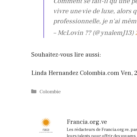
Comment se fait-il qu'une 
vivre une vie de luxe, alors q
professionnelle, je n'ai mêm
– McLovin ?? (@ ynalemJ13)
Souhaitez-vous lire aussi:
Linda Hernandez
Colombia.com
Ven, 2
Catégories
Colombie
Francia.org.ve
Les rédacteurs de Francia.org.ve, pa
leurs talents pour offrir des voyages