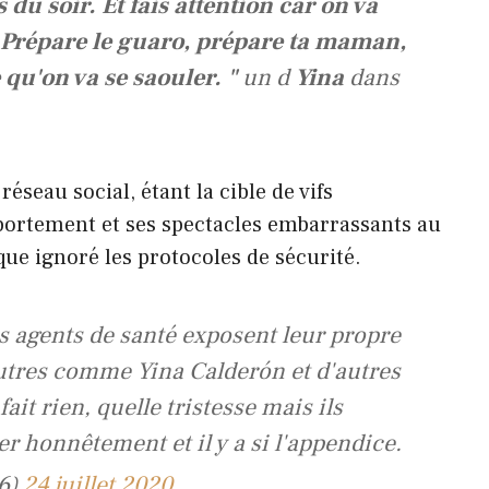
 du soir. Et fais attention car on va
 Prépare le guaro, prépare ta maman,
 qu'on va se saouler. "
un d
Yina
dans
 réseau social, étant la cible de vifs
rtement et ses spectacles embarrassants au
sque ignoré les protocoles de sécurité.
es agents de santé exposent leur propre
autres comme Yina Calderón et d'autres
 fait rien, quelle tristesse mais ils
r honnêtement et il y a si l'appendice.
96)
24 juillet 2020