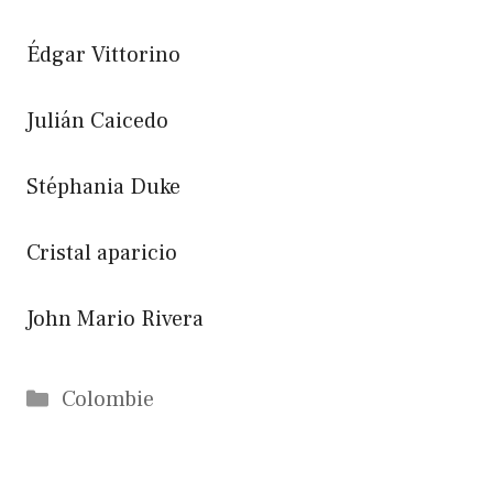
Édgar Vittorino
Julián Caicedo
Stéphania Duke
Cristal aparicio
John Mario Rivera
Catégories
Colombie