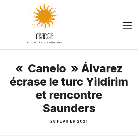
Aller
au
contenu
« Canelo » Álvarez
écrase le turc Yildirim
et rencontre
Saunders
28 FÉVRIER 2021