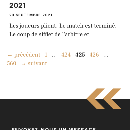
2021
23 SEPTEMBRE 2021
Les joueurs plient. Le match est terminé.
Le coup de sifflet de l’arbitre et
Page
Page
Page
Page
Page
←
précédent
1
…
424
425
426
…
560
→
suivant