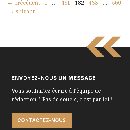
Page
Page
Page
Page
Page
←
précédent
1
…
481
482
483
…
560
→
suivant
ENVOYEZ-NOUS UN MESSAGE
Vous souhaitez écrire à l'équipe de
rédaction ? Pas de soucis, c'est par ici !
CONTACTEZ-NOUS