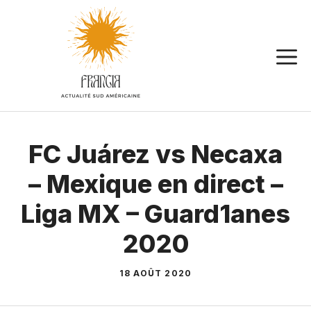
Aller
au
contenu
FC Juárez vs Necaxa
– Mexique en direct –
Liga MX – Guard1anes
2020
18 AOÛT 2020