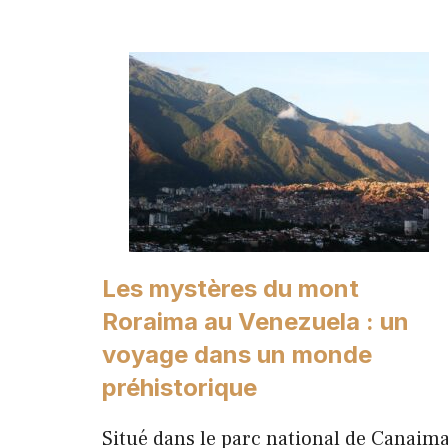
Les mystères du mont
Roraima au Venezuela : un
voyage dans un monde
préhistorique
Situé dans le parc national de Canaima