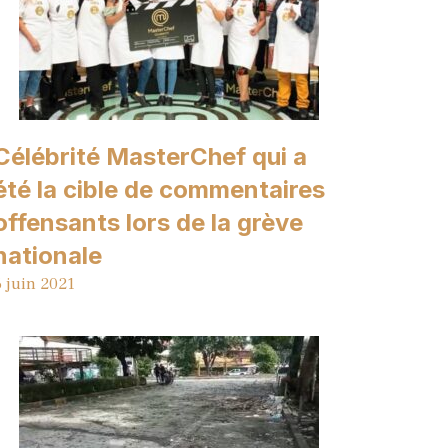
Célébrité MasterChef qui a
été la cible de commentaires
offensants lors de la grève
nationale
6 juin 2021