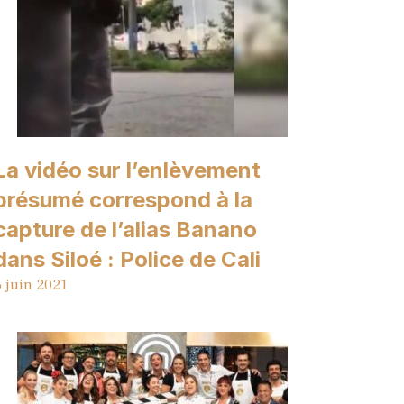
La vidéo sur l’enlèvement
présumé correspond à la
capture de l’alias Banano
dans Siloé : Police de Cali
6 juin 2021