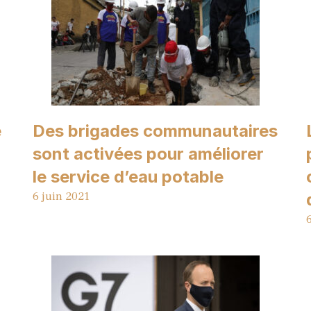
e
Des brigades communautaires
sont activées pour améliorer
le service d’eau potable
6 juin 2021