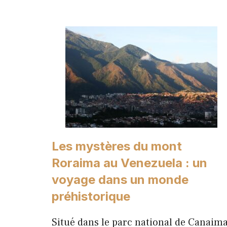
Les mystères du mont
Roraima au Venezuela : un
voyage dans un monde
préhistorique
Situé dans le parc national de Canaima