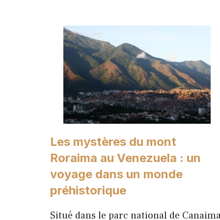
Les mystères du mont
Roraima au Venezuela : un
voyage dans un monde
préhistorique
Situé dans le parc national de Canaima